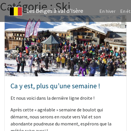
Catégorie :
Ski
Les Belges à Val d'Isère
En hiver
En ét
Ca y est, plus qu’une semaine !
Et nous voici dans la dernière ligne droite !
Après cette « agréable » semaine de boulot qui
démarre, nous serons en route vers Val et son
abondante poudreuse du moment, espérons que la
météo suive aussi !