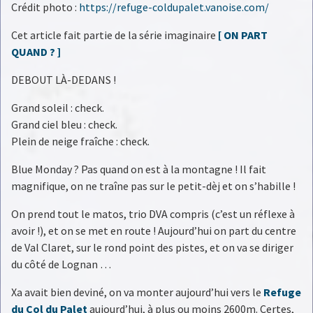
Crédit photo :
https://refuge-coldupalet.vanoise.com/
Cet article fait partie de la série imaginaire
[ ON PART
QUAND ? ]
DEBOUT LÀ-DEDANS !
Grand soleil : check.
Grand ciel bleu : check.
Plein de neige fraîche : check.
Blue Monday ? Pas quand on est à la montagne ! Il fait
magnifique, on ne traîne pas sur le petit-dèj et on s’habille !
On prend tout le matos, trio DVA compris (c’est un réflexe à
avoir !), et on se met en route ! Aujourd’hui on part du centre
de Val Claret, sur le rond point des pistes, et on va se diriger
du côté de Lognan …
Xa avait bien deviné, on va monter aujourd’hui vers le
Refuge
du Col du Palet
aujourd’hui, à plus ou moins 2600m. Certes,