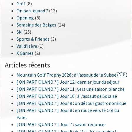
Golf
(8)
On part quand ?
(13)
Opening
(8)
Semaine des Belges
(14)
Ski
(26)
Sports & Friends
(3)
Val d'Isère
(1)
X Games
(2)
Articles récents
Mountain Golf Trophy 2026 : à l’assaut de la Suisse 🇨🇭
[ ON PART QUAND ? ] Jour 12 : dernier jour du séjour
[ ON PART QUAND ? ] Jour 11 : vers une saison blanche
[ ON PART QUAND ? ] Jour 10 : à l’assaut de Solaise
[ ON PART QUAND ? ] Jour 9 : un détour gastronomique
[ ON PART QUAND ? ] Jour 8 : en route vers le Col du
Palet
[ ON PART QUAND ? ] Jour 7 : savoir renoncer
[ ON PART QUAND ? ] Jour 6 : du VTT AE sur neige !