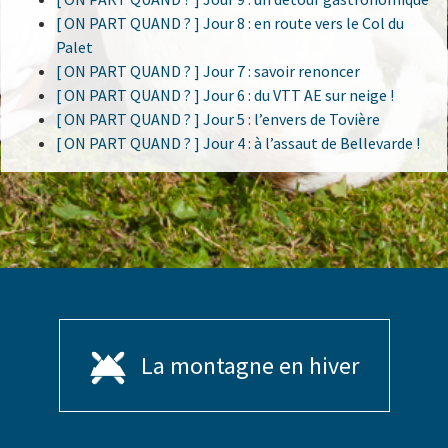
[ ON PART QUAND ? ] Jour 8 : en route vers le Col du
Palet
[ ON PART QUAND ? ] Jour 7 : savoir renoncer
[ ON PART QUAND ? ] Jour 6 : du VTT AE sur neige !
[ ON PART QUAND ? ] Jour 5 : l’envers de Tovière
[ ON PART QUAND ? ] Jour 4 : à l’assaut de Bellevarde !
La montagne en hiver