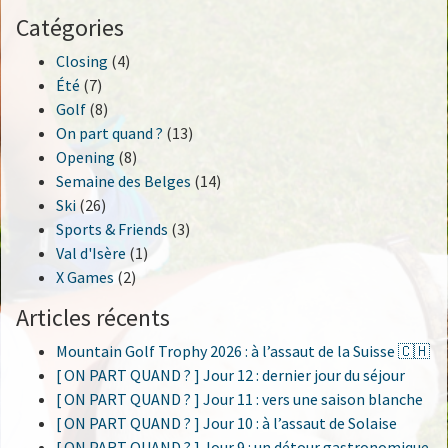
Catégories
Closing
(4)
Été
(7)
Golf
(8)
On part quand ?
(13)
Opening
(8)
Semaine des Belges
(14)
Ski
(26)
Sports & Friends
(3)
Val d'Isère
(1)
X Games
(2)
Articles récents
Mountain Golf Trophy 2026 : à l’assaut de la Suisse 🇨🇭
[ ON PART QUAND ? ] Jour 12 : dernier jour du séjour
[ ON PART QUAND ? ] Jour 11 : vers une saison blanche
[ ON PART QUAND ? ] Jour 10 : à l’assaut de Solaise
[ ON PART QUAND ? ] Jour 9 : un détour gastronomique