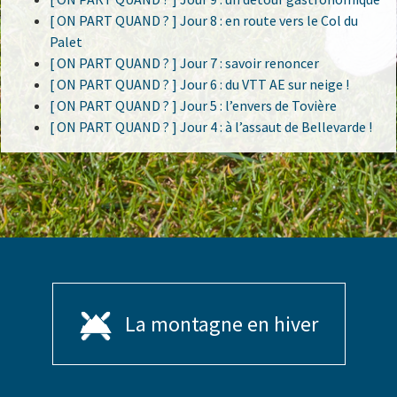
[ ON PART QUAND ? ] Jour 8 : en route vers le Col du
Palet
[ ON PART QUAND ? ] Jour 7 : savoir renoncer
[ ON PART QUAND ? ] Jour 6 : du VTT AE sur neige !
[ ON PART QUAND ? ] Jour 5 : l’envers de Tovière
[ ON PART QUAND ? ] Jour 4 : à l’assaut de Bellevarde !
La montagne en hiver