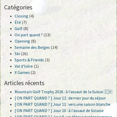
Catégories
Closing
(4)
Été
(7)
Golf
(8)
On part quand ?
(13)
Opening
(8)
Semaine des Belges
(14)
Ski
(26)
Sports & Friends
(3)
Val d'Isère
(1)
X Games
(2)
Articles récents
Mountain Golf Trophy 2026 : à l’assaut de la Suisse 🇨🇭
[ ON PART QUAND ? ] Jour 12 : dernier jour du séjour
[ ON PART QUAND ? ] Jour 11 : vers une saison blanche
[ ON PART QUAND ? ] Jour 10 : à l’assaut de Solaise
[ ON PART QUAND ? ] Jour 9 : un détour gastronomique