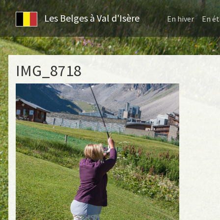
Les Belges à Val d'Isère
En hiver
En ét
IMG_8718