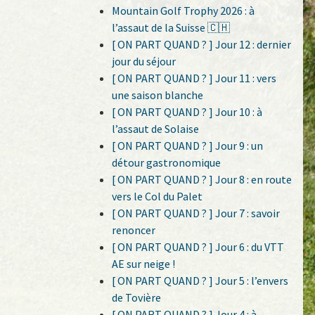
Mountain Golf Trophy 2026 : à
l’assaut de la Suisse 🇨🇭
[ ON PART QUAND ? ] Jour 12 : dernier
jour du séjour
[ ON PART QUAND ? ] Jour 11 : vers
une saison blanche
[ ON PART QUAND ? ] Jour 10 : à
l’assaut de Solaise
[ ON PART QUAND ? ] Jour 9 : un
détour gastronomique
[ ON PART QUAND ? ] Jour 8 : en route
vers le Col du Palet
[ ON PART QUAND ? ] Jour 7 : savoir
renoncer
[ ON PART QUAND ? ] Jour 6 : du VTT
AE sur neige !
[ ON PART QUAND ? ] Jour 5 : l’envers
de Tovière
[ ON PART QUAND ? ] Jour 4 : à