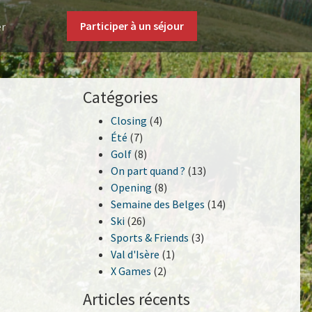
Participer à un séjour
er
Catégories
Closing
(4)
Été
(7)
Golf
(8)
On part quand ?
(13)
Opening
(8)
Semaine des Belges
(14)
Ski
(26)
Sports & Friends
(3)
Val d'Isère
(1)
X Games
(2)
Articles récents