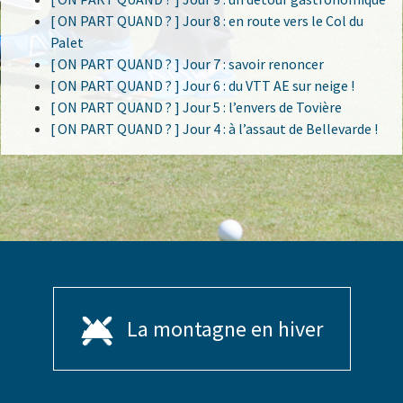
[ ON PART QUAND ? ] Jour 8 : en route vers le Col du
Palet
[ ON PART QUAND ? ] Jour 7 : savoir renoncer
[ ON PART QUAND ? ] Jour 6 : du VTT AE sur neige !
[ ON PART QUAND ? ] Jour 5 : l’envers de Tovière
[ ON PART QUAND ? ] Jour 4 : à l’assaut de Bellevarde !
La montagne en hiver