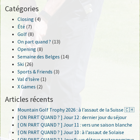
Catégories
Closing
(4)
Été
(7)
Golf
(8)
On part quand ?
(13)
Opening
(8)
Semaine des Belges
(14)
Ski
(26)
Sports & Friends
(3)
Val d'Isère
(1)
X Games
(2)
Articles récents
Mountain Golf Trophy 2026 : à l’assaut de la Suisse 🇨🇭
[ ON PART QUAND ? ] Jour 12 : dernier jour du séjour
[ ON PART QUAND ? ] Jour 11 : vers une saison blanche
[ ON PART QUAND ? ] Jour 10 : à l’assaut de Solaise
[ ON PART QUAND ? ] Jour 9 : un détour gastronomique