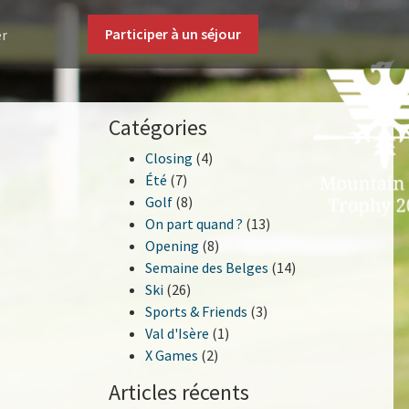
Participer à un séjour
er
Catégories
Closing
(4)
Été
(7)
Golf
(8)
On part quand ?
(13)
Opening
(8)
Semaine des Belges
(14)
Ski
(26)
Sports & Friends
(3)
Val d'Isère
(1)
X Games
(2)
Articles récents