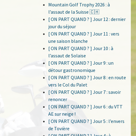
Mountain Golf Trophy 2026 : à
l’assaut de la Suisse 🇨🇭
[ ON PART QUAND ? ] Jour 12 : dernier
jour du séjour
[ ON PART QUAND ? ] Jour 11 : vers
une saison blanche
[ ON PART QUAND ? ] Jour 10 : à
l’assaut de Solaise
[ ON PART QUAND ? ] Jour 9 : un
détour gastronomique
[ ON PART QUAND ? ] Jour 8 : en route
vers le Col du Palet
[ ON PART QUAND ? ] Jour 7 : savoir
renoncer
[ ON PART QUAND ? ] Jour 6 : du VTT
AE sur neige !
[ ON PART QUAND ? ] Jour 5 : l’envers
de Tovière
[ ON PART QUAND ? ] Jour 4 : à