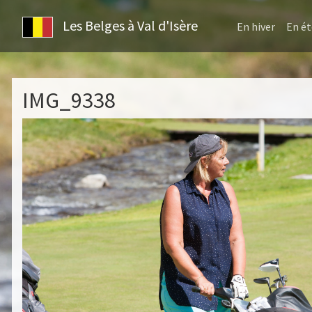
Les Belges à Val d'Isère
En hiver
En ét
IMG_9338