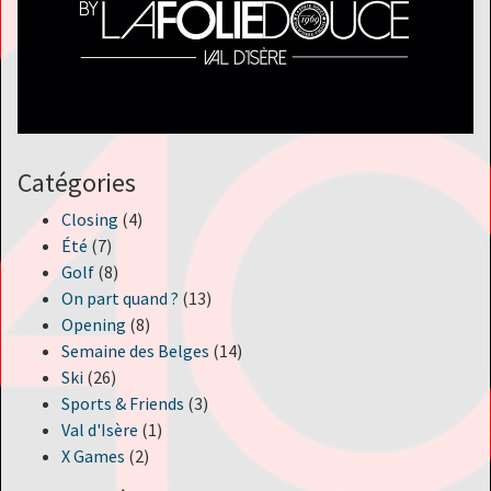
Catégories
Closing
(4)
Été
(7)
Golf
(8)
On part quand ?
(13)
Opening
(8)
Semaine des Belges
(14)
Ski
(26)
Sports & Friends
(3)
Val d'Isère
(1)
X Games
(2)