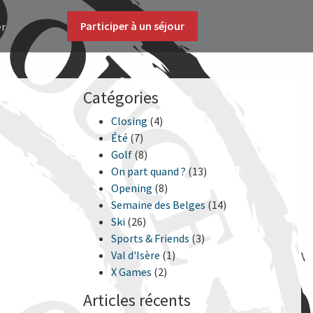
Participer à un séjour
er
Catégories
Closing
(4)
Été
(7)
Golf
(8)
On part quand ?
(13)
Opening
(8)
Semaine des Belges
(14)
Ski
(26)
Sports & Friends
(3)
Val d'Isère
(1)
X Games
(2)
Articles récents