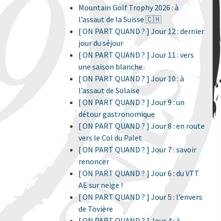
Mountain Golf Trophy 2026 : à
l’assaut de la Suisse 🇨🇭
[ ON PART QUAND ? ] Jour 12 : dernier
jour du séjour
[ ON PART QUAND ? ] Jour 11 : vers
une saison blanche
[ ON PART QUAND ? ] Jour 10 : à
l’assaut de Solaise
[ ON PART QUAND ? ] Jour 9 : un
détour gastronomique
[ ON PART QUAND ? ] Jour 8 : en route
vers le Col du Palet
[ ON PART QUAND ? ] Jour 7 : savoir
renoncer
[ ON PART QUAND ? ] Jour 6 : du VTT
AE sur neige !
[ ON PART QUAND ? ] Jour 5 : l’envers
de Tovière
[ ON PART QUAND ? ] Jour 4 : à