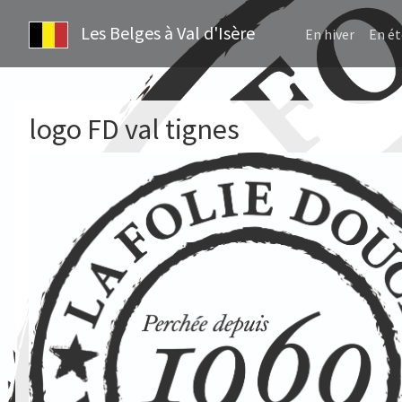
Les Belges à Val d'Isère
En hiver
En ét
logo FD val tignes