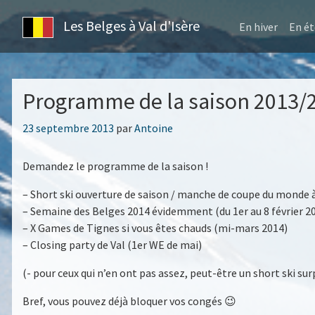
Les Belges à Val d'Isère
En hiver
En ét
Programme de la saison 2013/
Publié
23 septembre 2013
par
Antoine
le
Demandez le programme de la saison !
– Short ski ouverture de saison / manche de coupe du monde 
– Semaine des Belges 2014 évidemment (du 1er au 8 février 2
– X Games de Tignes si vous êtes chauds (mi-mars 2014)
– Closing party de Val (1er WE de mai)
(- pour ceux qui n’en ont pas assez, peut-être un short ski surp
Bref, vous pouvez déjà bloquer vos congés 😉