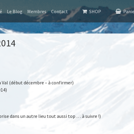
é
Le Blog
Membres
Contact
SHOP
Pani
2014
à Val (début décembre – à confirmer)
014)
rise dans un autre lieu tout aussi top … à suivre !)