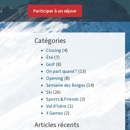
Participer à un séjour
er
Catégories
Closing
(4)
Été
(7)
Golf
(8)
On part quand ?
(13)
Opening
(8)
Semaine des Belges
(14)
Ski
(26)
Sports & Friends
(3)
Val d'Isère
(1)
X Games
(2)
Articles récents