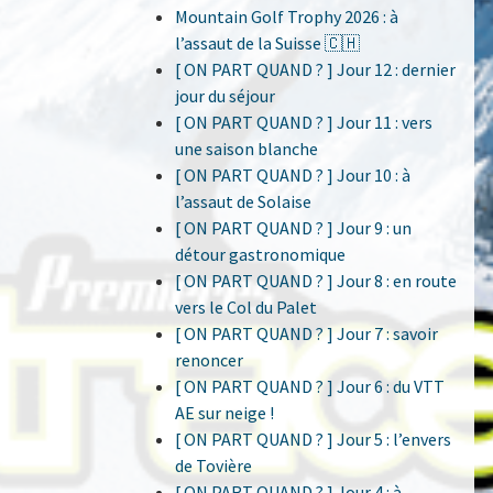
Mountain Golf Trophy 2026 : à
l’assaut de la Suisse 🇨🇭
[ ON PART QUAND ? ] Jour 12 : dernier
jour du séjour
[ ON PART QUAND ? ] Jour 11 : vers
une saison blanche
[ ON PART QUAND ? ] Jour 10 : à
l’assaut de Solaise
[ ON PART QUAND ? ] Jour 9 : un
détour gastronomique
[ ON PART QUAND ? ] Jour 8 : en route
vers le Col du Palet
[ ON PART QUAND ? ] Jour 7 : savoir
renoncer
[ ON PART QUAND ? ] Jour 6 : du VTT
AE sur neige !
[ ON PART QUAND ? ] Jour 5 : l’envers
de Tovière
[ ON PART QUAND ? ] Jour 4 : à