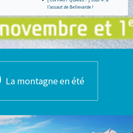
l’assaut de Bellevarde !
La montagne en été