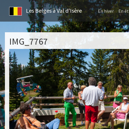
Les Belges à Val d'Isère
En hiver
En ét
IMG_7767