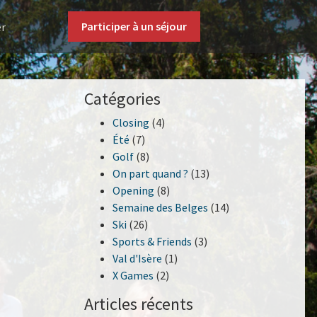
Participer à un séjour
er
Catégories
Closing
(4)
Été
(7)
Golf
(8)
On part quand ?
(13)
Opening
(8)
Semaine des Belges
(14)
Ski
(26)
Sports & Friends
(3)
Val d'Isère
(1)
X Games
(2)
Articles récents