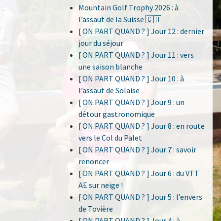
Mountain Golf Trophy 2026 : à
l’assaut de la Suisse 🇨🇭
[ ON PART QUAND ? ] Jour 12 : dernier
jour du séjour
[ ON PART QUAND ? ] Jour 11 : vers
une saison blanche
[ ON PART QUAND ? ] Jour 10 : à
l’assaut de Solaise
[ ON PART QUAND ? ] Jour 9 : un
détour gastronomique
[ ON PART QUAND ? ] Jour 8 : en route
vers le Col du Palet
[ ON PART QUAND ? ] Jour 7 : savoir
renoncer
[ ON PART QUAND ? ] Jour 6 : du VTT
AE sur neige !
[ ON PART QUAND ? ] Jour 5 : l’envers
de Tovière
[ ON PART QUAND ? ] Jour 4 : à