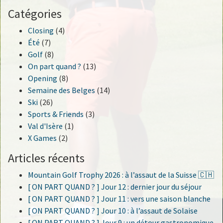
Catégories
Closing
(4)
Été
(7)
Golf
(8)
On part quand ?
(13)
Opening
(8)
Semaine des Belges
(14)
Ski
(26)
Sports & Friends
(3)
Val d'Isère
(1)
X Games
(2)
Articles récents
Mountain Golf Trophy 2026 : à l’assaut de la Suisse 🇨🇭
[ ON PART QUAND ? ] Jour 12 : dernier jour du séjour
[ ON PART QUAND ? ] Jour 11 : vers une saison blanche
[ ON PART QUAND ? ] Jour 10 : à l’assaut de Solaise
[ ON PART QUAND ? ] Jour 9 : un détour gastronomique