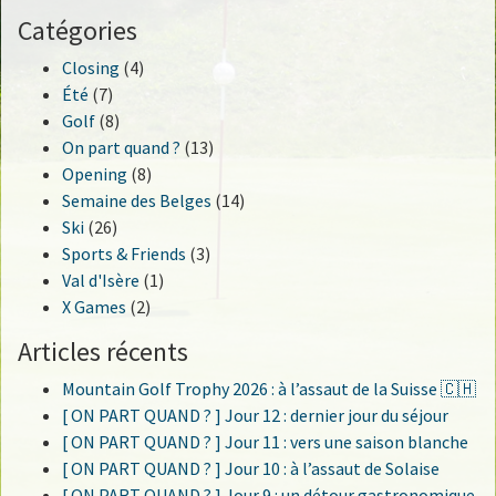
Catégories
Closing
(4)
Été
(7)
Golf
(8)
On part quand ?
(13)
Opening
(8)
Semaine des Belges
(14)
Ski
(26)
Sports & Friends
(3)
Val d'Isère
(1)
X Games
(2)
Articles récents
Mountain Golf Trophy 2026 : à l’assaut de la Suisse 🇨🇭
[ ON PART QUAND ? ] Jour 12 : dernier jour du séjour
[ ON PART QUAND ? ] Jour 11 : vers une saison blanche
[ ON PART QUAND ? ] Jour 10 : à l’assaut de Solaise
[ ON PART QUAND ? ] Jour 9 : un détour gastronomique