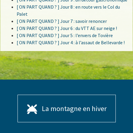
[ ON PART QUAND ? ] Jour 8 : en route vers le Col du
Palet
[ ON PART QUAND ? ] Jour 7 : savoir renoncer
[ ON PART QUAND ? ] Jour 6 : du VTT AE sur neige !
[ ON PART QUAND ? ] Jour 5 : l’envers de Tovière
[ ON PART QUAND ? ] Jour 4 : à l’assaut de Bellevarde !
La montagne en hiver