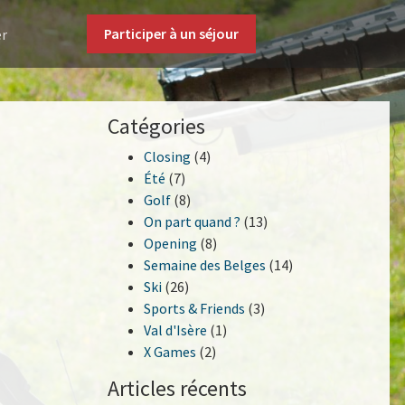
Participer à un séjour
er
Catégories
Closing
(4)
Été
(7)
Golf
(8)
On part quand ?
(13)
Opening
(8)
Semaine des Belges
(14)
Ski
(26)
Sports & Friends
(3)
Val d'Isère
(1)
X Games
(2)
Articles récents