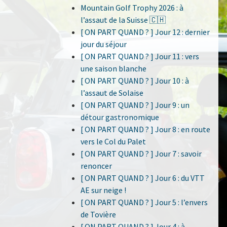
Mountain Golf Trophy 2026 : à
l’assaut de la Suisse 🇨🇭
[ ON PART QUAND ? ] Jour 12 : dernier
jour du séjour
[ ON PART QUAND ? ] Jour 11 : vers
une saison blanche
[ ON PART QUAND ? ] Jour 10 : à
l’assaut de Solaise
[ ON PART QUAND ? ] Jour 9 : un
détour gastronomique
[ ON PART QUAND ? ] Jour 8 : en route
vers le Col du Palet
[ ON PART QUAND ? ] Jour 7 : savoir
renoncer
[ ON PART QUAND ? ] Jour 6 : du VTT
AE sur neige !
[ ON PART QUAND ? ] Jour 5 : l’envers
de Tovière
[ ON PART QUAND ? ] Jour 4 : à