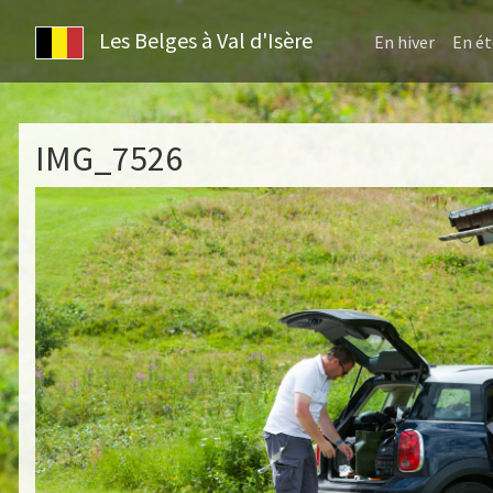
Les Belges à Val d'Isère
En hiver
En ét
IMG_7526