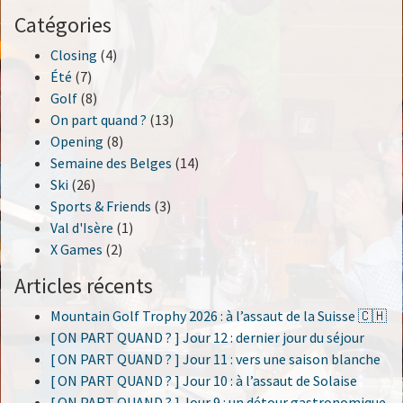
Catégories
Closing
(4)
Été
(7)
Golf
(8)
On part quand ?
(13)
Opening
(8)
Semaine des Belges
(14)
Ski
(26)
Sports & Friends
(3)
Val d'Isère
(1)
X Games
(2)
Articles récents
Mountain Golf Trophy 2026 : à l’assaut de la Suisse 🇨🇭
[ ON PART QUAND ? ] Jour 12 : dernier jour du séjour
[ ON PART QUAND ? ] Jour 11 : vers une saison blanche
[ ON PART QUAND ? ] Jour 10 : à l’assaut de Solaise
[ ON PART QUAND ? ] Jour 9 : un détour gastronomique