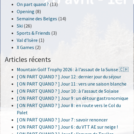
On part quand ?
(13)
Opening
(8)
Semaine des Belges
(14)
Ski
(26)
Sports & Friends
(3)
Val d'Isère
(1)
X Games
(2)
Articles récents
Mountain Golf Trophy 2026 : à l’assaut de la Suisse 🇨🇭
[ ON PART QUAND ? ] Jour 12 : dernier jour du séjour
[ ON PART QUAND ? ] Jour 11 : vers une saison blanche
[ ON PART QUAND ? ] Jour 10 : à l’assaut de Solaise
[ ON PART QUAND ? ] Jour 9 : un détour gastronomique
[ ON PART QUAND ? ] Jour 8 : en route vers le Col du
Palet
[ ON PART QUAND ? ] Jour 7 : savoir renoncer
[ ON PART QUAND ? ] Jour 6 : du VTT AE sur neige !