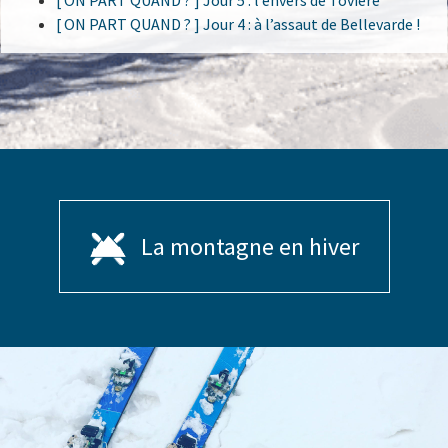
[ ON PART QUAND ? ] Jour 5 : l’envers de Tovière
[ ON PART QUAND ? ] Jour 4 : à l’assaut de Bellevarde !
La montagne en hiver