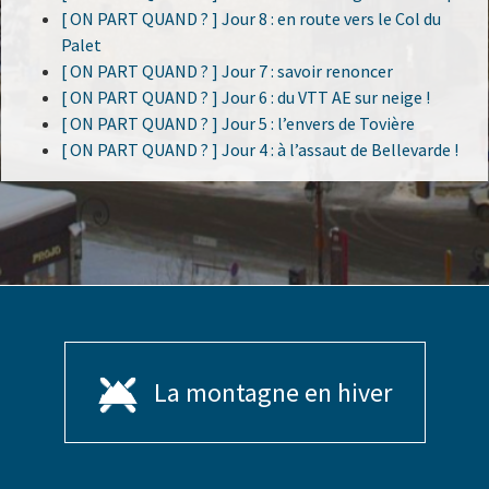
[ ON PART QUAND ? ] Jour 8 : en route vers le Col du
Palet
[ ON PART QUAND ? ] Jour 7 : savoir renoncer
[ ON PART QUAND ? ] Jour 6 : du VTT AE sur neige !
[ ON PART QUAND ? ] Jour 5 : l’envers de Tovière
[ ON PART QUAND ? ] Jour 4 : à l’assaut de Bellevarde !
La montagne en hiver