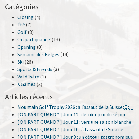
Catégories
Closing
(4)
Été
(7)
Golf
(8)
On part quand ?
(13)
Opening
(8)
Semaine des Belges
(14)
Ski
(26)
Sports & Friends
(3)
Val d'Isère
(1)
X Games
(2)
Articles récents
Mountain Golf Trophy 2026 : à l’assaut de la Suisse 🇨🇭
[ ON PART QUAND ? ] Jour 12 : dernier jour du séjour
[ ON PART QUAND ? ] Jour 11 : vers une saison blanche
[ ON PART QUAND ? ] Jour 10 : à l’assaut de Solaise
[ ON PART QUAND ? ] Jour 9 : un détour gastronomique