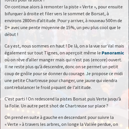
On continue alors à remonter la piste « Verte », pour ensuite
bifurquer à droite et filer vers le sommet de Borsat, à
environs 2800m d’altitude. Pour y arriver, à nouveau 500m de
D+ avec une pente moyenne de 15%, un peu plus cool que le
début !
Ca y est, nous sommes en haut ! De là, on a la vue sur Val mais
également sur tout Tignes, on aperçoit même le
Panoramic
où on rêve d’aller manger mais qui n’est pas (encore) ouvert.
Il ne reste plus qu’à descendre, donc on se permet un petit
coup de gnôle pour se donner du courage. Je propose ce midi
une petite Chartreuse pour changer, une jaune qui viendra
contrebalancer le froid piquant de l’altitude.
C’est parti ! On redescend la pistes Borsat puis Verte jusqu’à
la Folie. Un autre petit shot de Chartreuse sur place ?
On prend en suite à gauche en descendant pour suivre la
« Verte » à travers les arbres, on longe la Vallée perdue, on