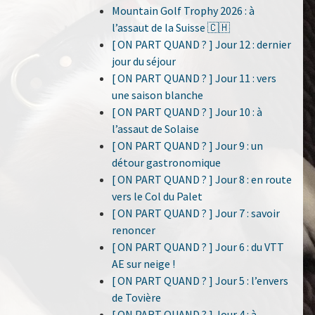
Mountain Golf Trophy 2026 : à
l’assaut de la Suisse 🇨🇭
[ ON PART QUAND ? ] Jour 12 : dernier
jour du séjour
[ ON PART QUAND ? ] Jour 11 : vers
une saison blanche
[ ON PART QUAND ? ] Jour 10 : à
l’assaut de Solaise
[ ON PART QUAND ? ] Jour 9 : un
détour gastronomique
[ ON PART QUAND ? ] Jour 8 : en route
vers le Col du Palet
[ ON PART QUAND ? ] Jour 7 : savoir
renoncer
[ ON PART QUAND ? ] Jour 6 : du VTT
AE sur neige !
[ ON PART QUAND ? ] Jour 5 : l’envers
de Tovière
[ ON PART QUAND ? ] Jour 4 : à