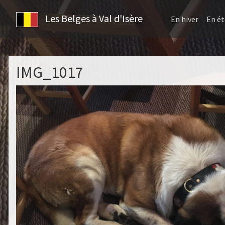
Les Belges à Val d'Isère
En hiver
En ét
IMG_1017