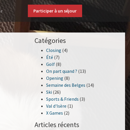
Participer à un séjour
er
Catégories
Closing
(4)
Été
(7)
Golf
(8)
On part quand ?
(13)
Opening
(8)
Semaine des Belges
(14)
Ski
(26)
Sports & Friends
(3)
Val d'Isère
(1)
X Games
(2)
Articles récents