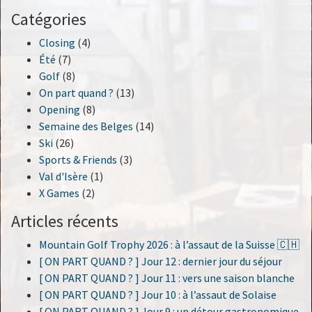
Catégories
Closing
(4)
Été
(7)
Golf
(8)
On part quand ?
(13)
Opening
(8)
Semaine des Belges
(14)
Ski
(26)
Sports & Friends
(3)
Val d'Isère
(1)
X Games
(2)
Articles récents
Mountain Golf Trophy 2026 : à l’assaut de la Suisse 🇨🇭
[ ON PART QUAND ? ] Jour 12 : dernier jour du séjour
[ ON PART QUAND ? ] Jour 11 : vers une saison blanche
[ ON PART QUAND ? ] Jour 10 : à l’assaut de Solaise
[ ON PART QUAND ? ] Jour 9 : un détour gastronomique