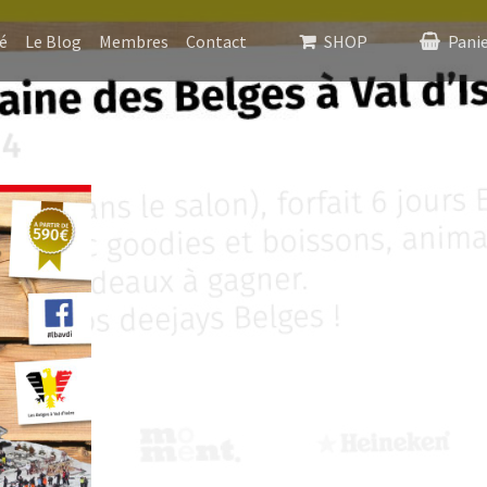
é
Le Blog
Membres
Contact
SHOP
Pani