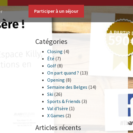
Participer à un séjour
er
Catégories
Closing
(4)
Été
(7)
Golf
(8)
On part quand ?
(13)
Opening
(8)
Semaine des Belges
(14)
Ski
(26)
Sports & Friends
(3)
Val d'Isère
(1)
X Games
(2)
Articles récents