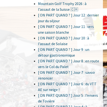
Mountain Golf Trophy 2026 : à
l’assaut de la Suisse 🇨🇭
[ ON PART QUAND ? ] Jour 12 : dernier
jour du séjour
[ ON PART QUAND ? ] Jour 11 : vers
une saison blanche
[ ON PART QUAND ? ] Jour 10 : à
l’assaut de Solaise
[ ON PART QUAND ? ] Jour 9 : un
détour gastronomique
[ ON PART QUAND ? ] Jour 8 : en route
vers le Col du Palet
[ ON PART QUAND ? ] Jour 7 : savoir
renoncer
[ ON PART QUAND ? ] Jour 6 : du VTT
AE sur neige !
[ ON PART QUAND ? ] Jour 5 : l’envers
de Tovière
[ ON PART QUAND ? ] Jour 4 : à