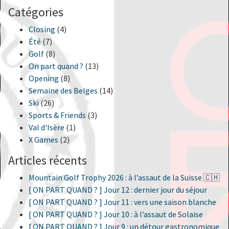
Catégories
Closing
(4)
Été
(7)
Golf
(8)
On part quand ?
(13)
Opening
(8)
Semaine des Belges
(14)
Ski
(26)
Sports & Friends
(3)
Val d'Isère
(1)
X Games
(2)
Articles récents
Mountain Golf Trophy 2026 : à l’assaut de la Suisse 🇨🇭
[ ON PART QUAND ? ] Jour 12 : dernier jour du séjour
[ ON PART QUAND ? ] Jour 11 : vers une saison blanche
[ ON PART QUAND ? ] Jour 10 : à l’assaut de Solaise
[ ON PART QUAND ? ] Jour 9 : un détour gastronomique