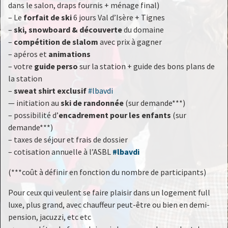
dans le salon, draps fournis + ménage final)
– Le
forfait de ski
6 jours Val d’Isère + Tignes
–
ski, snowboard & découverte
du domaine
–
compétition de slalom
avec prix à gagner
– apéros et
animations
– votre
guide perso
sur la station + guide des bons plans de
la station
–
sweat shirt exclusif
#lbavdi
— initiation au
ski de randonnée
(sur demande***)
– possibilité d’
encadrement pour les enfants
(sur
demande***)
– taxes de séjour et frais de dossier
– cotisation annuelle à l’ASBL
#lbavdi
(***coût à définir en fonction du nombre de participants)
Pour ceux qui veulent se faire plaisir dans un logement full
luxe, plus grand, avec chauffeur peut-être ou bien en demi-
pension, jacuzzi, etc etc