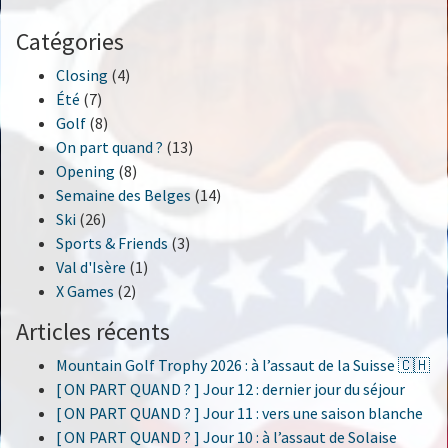
Catégories
Closing
(4)
Été
(7)
Golf
(8)
On part quand ?
(13)
Opening
(8)
Semaine des Belges
(14)
Ski
(26)
Sports & Friends
(3)
Val d'Isère
(1)
X Games
(2)
Articles récents
Mountain Golf Trophy 2026 : à l’assaut de la Suisse 🇨🇭
[ ON PART QUAND ? ] Jour 12 : dernier jour du séjour
[ ON PART QUAND ? ] Jour 11 : vers une saison blanche
[ ON PART QUAND ? ] Jour 10 : à l’assaut de Solaise